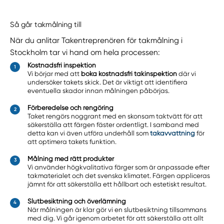
Så går takmålning till
När du anlitar Takentreprenören för takmålning i
Stockholm tar vi hand om hela processen:
Kostnadsfri inspektion
Vi börjar med att
boka kostnadsfri takinspektion
där vi
undersöker takets skick. Det är viktigt att identifiera
eventuella skador innan målningen påbörjas.
Förberedelse och rengöring
Taket rengörs noggrant med en skonsam taktvätt för att
säkerställa att färgen fäster ordentligt. I samband med
detta kan vi även utföra underhåll som
takavvattning
för
att optimera takets funktion.
Målning med rätt produkter
Vi använder högkvalitativa färger som är anpassade efter
takmaterialet och det svenska klimatet. Färgen appliceras
jämnt för att säkerställa ett hållbart och estetiskt resultat.
Slutbesiktning och överlämning
När målningen är klar gör vi en slutbesiktning tillsammans
med dig. Vi går igenom arbetet för att säkerställa att allt