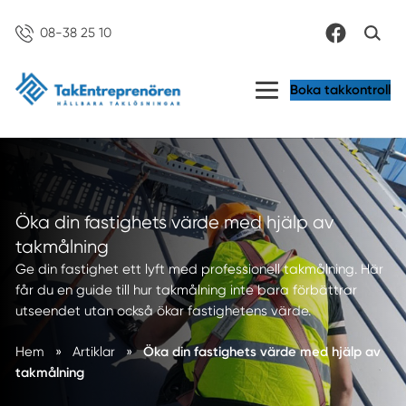
08-38 25 10
Boka takkontroll
Öka din fastighets värde med hjälp av
takmålning
Ge din fastighet ett lyft med professionell takmålning. Här
får du en guide till hur takmålning inte bara förbättrar
utseendet utan också ökar fastighetens värde.
Hem
»
Artiklar
»
Öka din fastighets värde med hjälp av
takmålning