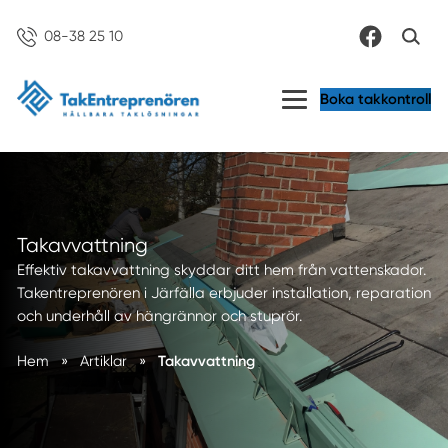
08-38 25 10
Boka takkontroll
Takavvattning
Effektiv takavvattning skyddar ditt hem från vattenskador.
Takentreprenören i Järfälla erbjuder installation, reparation
och underhåll av hängrännor och stuprör.
Hem
»
Artiklar
»
Takavvattning